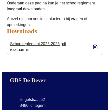
Onderaan deze pagina kun je het schoolreglement
integraal downloaden.
Aarzel niet om ons te contacteren bij vragen of
opmerkingen.
Downloads
Schoolreglement 2025-2026.pdf
532,2 Kb
pdf
Contact & openingsuren
GBS De Bever
Adres
Engelstraat 52
,
8480
Ichtegem