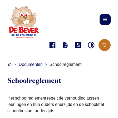
Naar inhoud
Gbs De Bever
Menu
Hoog contrast
Zoek to
Facebook
Bingel
Smartschool
Startpagina
Documenten
Schoolreglement
Schoolreglement
Het schoolreglement regelt de verhouding tussen
leerlingen en hun ouders enerzijds en de school/het
schoolbestuur anderzijds.